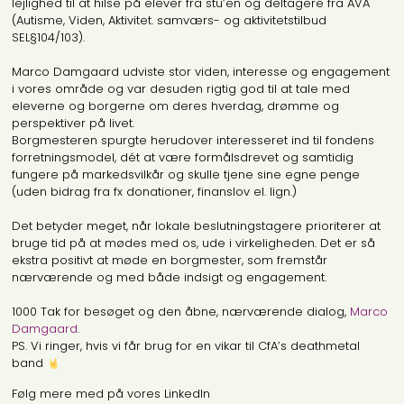
lejlighed til at hilse på elever fra stu’en og deltagere fra AVA
(Autisme, Viden, Aktivitet. samværs- og aktivitetstilbud
SEL§104/103).
Marco Damgaard udviste stor viden, interesse og engagement
i vores område og var desuden rigtig god til at tale med
eleverne og borgerne om deres hverdag, drømme og
perspektiver på livet.
Borgmesteren spurgte herudover interesseret ind til fondens
forretningsmodel, dét at være formålsdrevet og samtidig
fungere på markedsvilkår og skulle tjene sine egne penge
(uden bidrag fra fx donationer, finanslov el. lign.)
Det betyder meget, når lokale beslutningstagere prioriterer at
bruge tid på at mødes med os, ude i virkeligheden. Det er så
ekstra positivt at møde en borgmester, som fremstår
nærværende og med både indsigt og engagement.
1000 Tak for besøget og den åbne, nærværende dialog,
Marco
Damgaard
.
PS. Vi ringer, hvis vi får brug for en vikar til CfA’s deathmetal
band
Følg mere med på vores LinkedIn