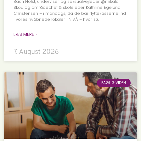
Bach Holst, underviser og seksualvejleder @mikala
Skou og områdechef & skoleleder Kathrine Egelund
Christensen – i mandags, da de bar flyttekasserne ind
i vores nyåbnede lokaler i NIVÅ – hvor stu
LÆS MERE »
7. August 2026
FAGLIG VIDEN