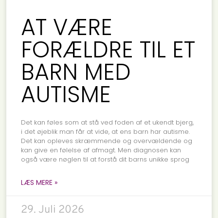
AT VÆRE
FORÆLDRE TIL ET
BARN MED
AUTISME
Det kan føles som at stå ved foden af et ukendt bjerg,
i det øjeblik man får at vide, at ens barn har autisme.
Det kan opleves skræmmende og overvældende og
kan give en følelse af afmagt. Men diagnosen kan
også være nøglen til at forstå dit barns unikke sprog
LÆS MERE »
29. Juli 2026