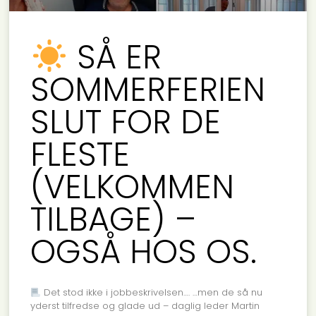
SÅ ER
SOMMERFERIEN
SLUT FOR DE
FLESTE
(VELKOMMEN
TILBAGE) –
OGSÅ HOS OS.
Det stod ikke i jobbeskrivelsen…. …men de så nu
yderst tilfredse og glade ud – daglig leder Martin