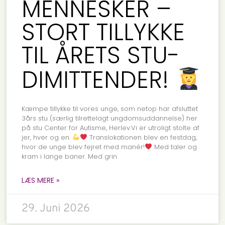
MENNESKER –
STORT TILLYKKE
TIL ÅRETS STU-
DIMITTENDER!
Kæmpe tillykke til vores unge, som netop har afsluttet
3års stu (særlig tilrettelagt ungdomsuddannelse) her
på stu Center for Autisme, Herlev.Vi er utroligt stolte af
jer, hver og en.
Translokationen blev en festdag,
hvor de unge blev fejret med manér!
Med taler og
kram i lange baner. Med grin
LÆS MERE »
29. Juni 2026