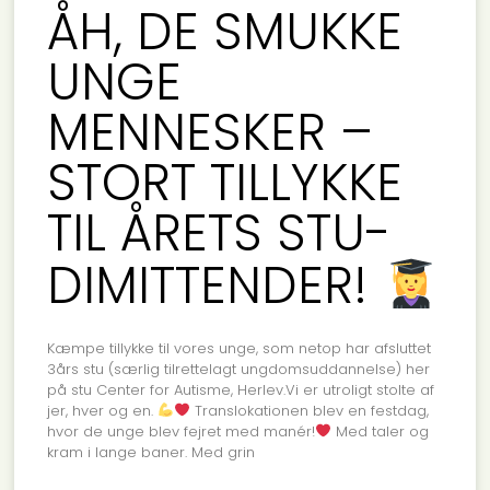
ÅH, DE SMUKKE
UNGE
MENNESKER –
STORT TILLYKKE
TIL ÅRETS STU-
DIMITTENDER!
Kæmpe tillykke til vores unge, som netop har afsluttet
3års stu (særlig tilrettelagt ungdomsuddannelse) her
på stu Center for Autisme, Herlev.Vi er utroligt stolte af
jer, hver og en.
Translokationen blev en festdag,
hvor de unge blev fejret med manér!
Med taler og
kram i lange baner. Med grin