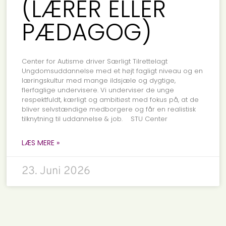
(LÆRER ELLER
PÆDAGOG)
Center for Autisme driver Særligt Tilrettelagt
Ungdomsuddannelse med et højt fagligt niveau og en
læringskultur med mange ildsjæle og dygtige,
flerfaglige undervisere. Vi underviser de unge
respektfuldt, kærligt og ambitiøst med fokus på, at de
bliver selvstændige medborgere og får en realistisk
tilknytning til uddannelse & job. STU Center
LÆS MERE »
23. Juni 2026