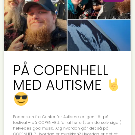
PÅ COPENHELL
MED AUTISME
Podcasten fra Center for Autisme er igen i år på
festival – på COPENHELL for at høre (som de selv siger)
helvedes god musik. ..Og hvordan går det så på
COPENHELL? Hvordan er musikken? Hvordan er det at