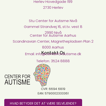
Herlev Hovedgade 199
2730 Herlev
Stu Center for Autisme Nivå​
Gammel Strandvej 16, st.tv. vest 8
2990 Nivå
Center for Autisme Aarhus
Scandinavian Center, Magrethepladsen Plan 2
8000 Aarhus
Kontakt Os
Email: info@centerforautisme.dk
Telefon: 3524 8888
CVR: 6694 6819
EAN: 5790002333361
HVAD BETYDER DET AT VÆRE SELVEJENDE?