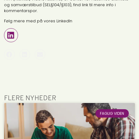
og samværstilbud (SEL§104/§103), find link til mere info i
kommentarspor.
Følg mere med på vores LinkedIn
FLERE NYHEDER
FAGLIG VIDEN