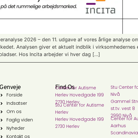
veranalyse 2026 – den 11. udgave af vores årlige analyse om
et. Analysen giver et aktuelt indblik i virksomhedernes e
adser. Hos Incita arbejder vi hver dag […]
Genveje
Find Os
Stu Center f
Center for Autisme​
Nivå​
Forside
Herlev Hovedgade 199
Gammel Stra
2730 Herlev
Indsatser
Stu Center for Autisme​
st.tv. vest 8
Om os
Herlev
2990 Nivå
Center for A
Herlev Hovedgade 199
Faglig viden
Aarhus
2730 Herlev
Nyheder
Scandinavia
Kontakt os