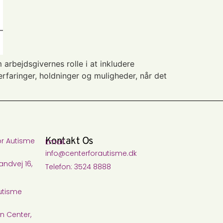
 arbejdsgivernes rolle i at inkludere
rfaringer, holdninger og muligheder, når det
Kontakt Os
or Autisme
Email:
info@centerforautisme.dk
ndvej 16,
Telefon: 3524 8888
utisme
n Center,