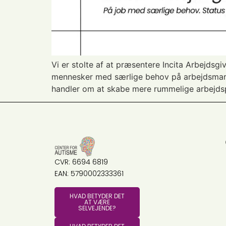
Vi er stolte af at præsentere Incita Arbejdsgi
mennesker med særlige behov på arbejdsmarked
handler om at skabe mere rummelige arbejdspl
CVR: 6694 6819
EAN: 5790002333361
HVAD BETYDER DET
AT VÆRE
SELVEJENDE?