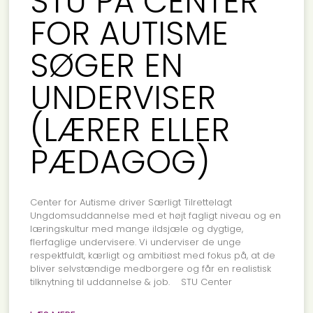
STU PÅ CENTER
FOR AUTISME
SØGER EN
UNDERVISER
(LÆRER ELLER
PÆDAGOG)
Center for Autisme driver Særligt Tilrettelagt
Ungdomsuddannelse med et højt fagligt niveau og en
læringskultur med mange ildsjæle og dygtige,
flerfaglige undervisere. Vi underviser de unge
respektfuldt, kærligt og ambitiøst med fokus på, at de
bliver selvstændige medborgere og får en realistisk
tilknytning til uddannelse & job. STU Center