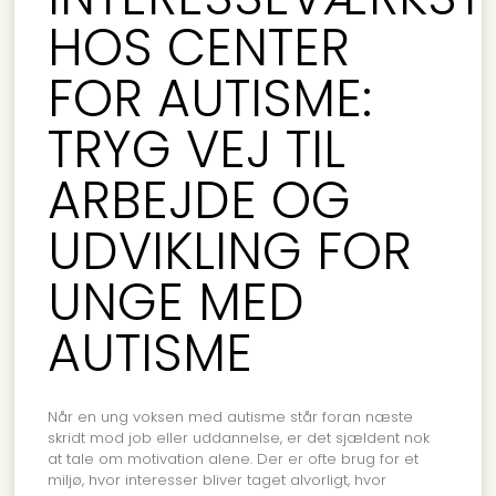
HOS CENTER
FOR AUTISME:
TRYG VEJ TIL
ARBEJDE OG
UDVIKLING FOR
UNGE MED
AUTISME
Når en ung voksen med autisme står foran næste
skridt mod job eller uddannelse, er det sjældent nok
at tale om motivation alene. Der er ofte brug for et
miljø, hvor interesser bliver taget alvorligt, hvor