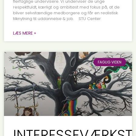
flerfaglige undervisere. Vi underviser de unge
respektfuldt, kærligt og ambitiøst med fokus på, at de
bliver selvstændige medborgere og får en realistisk
tilknytning til uddannelse & job. STU Center
LÆS MERE »
FAGLIG VIDEN
INTERESSEVÆRKST