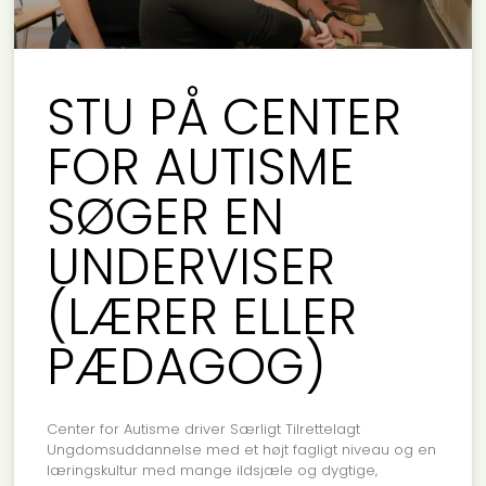
STU PÅ CENTER
FOR AUTISME
SØGER EN
UNDERVISER
(LÆRER ELLER
PÆDAGOG)
Center for Autisme driver Særligt Tilrettelagt
Ungdomsuddannelse med et højt fagligt niveau og en
læringskultur med mange ildsjæle og dygtige,