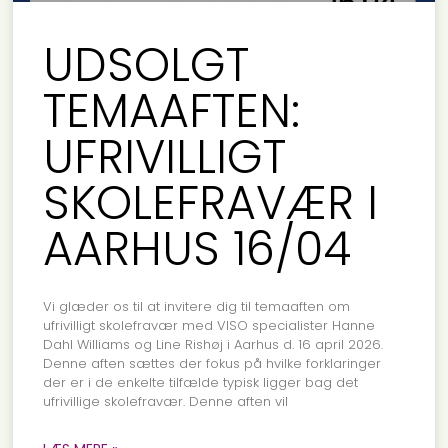
UDSOLGT
TEMAAFTEN:
UFRIVILLIGT
SKOLEFRAVÆR I
AARHUS 16/04
Vi glæder os til at invitere dig til temaaften om
ufrivilligt skolefravær med VISO specialister Hanne
Dahl Williams og Line Rishøj i Aarhus d. 16 april 2026.
Denne aften sættes der fokus på hvilke forklaringer
der er i de enkelte tilfælde typisk ligger bag det
ufrivillige skolefravær. Denne aften vil