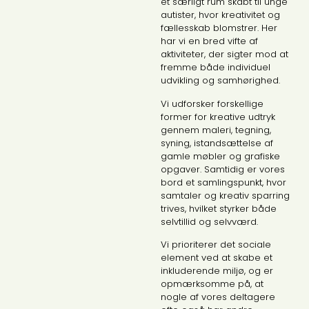
et særligt rum skabt til unge
autister, hvor kreativitet og
fællesskab blomstrer. Her
har vi en bred vifte af
aktiviteter, der sigter mod at
fremme både individuel
udvikling og samhørighed.
Vi udforsker forskellige
former for kreative udtryk
gennem maleri, tegning,
syning, istandsættelse af
gamle møbler og grafiske
opgaver. Samtidig er vores
bord et samlingspunkt, hvor
samtaler og kreativ sparring
trives, hvilket styrker både
selvtillid og selvværd.
Vi prioriterer det sociale
element ved at skabe et
inkluderende miljø, og er
opmærksomme på, at
nogle af vores deltagere