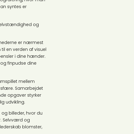
an syntes er
d, selvstændighed og
ighederne er nærmest
il en verden af visuel
 pensler i dine hænder.
e og finpudse dine
samspillet mellem
osfære. Samarbejdet
nde opgaver styrker
g udvikling.
 og billeder, hvor du
r. Selvværd og
 lederskab blomster,