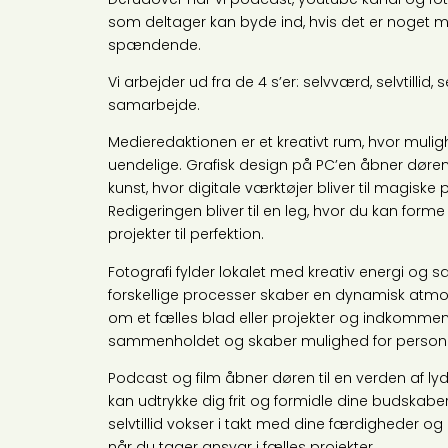
som deltager kan byde ind, hvis det er noget m
spændende.
Vi arbejder ud fra de 4 s’er: selvværd, selvtilli
samarbejde.
Medieredaktionen er et kreativt rum, hvor mul
uendelige. Grafisk design på PC’en åbner døren t
kunst, hvor digitale værktøjer bliver til magiske
Redigeringen bliver til en leg, hvor du kan form
projekter til perfektion.
Fotografi fylder lokalet med kreativ energi og 
forskellige processer skaber en dynamisk atm
om et fælles blad eller projekter og indkomme
sammenholdet og skaber mulighed for personli
Podcast og film åbner døren til en verden af lyd
kan udtrykke dig frit og formidle dine budskabe
selvtillid vokser i takt med dine færdigheder og
når du tager ansvar i fælles projekter.