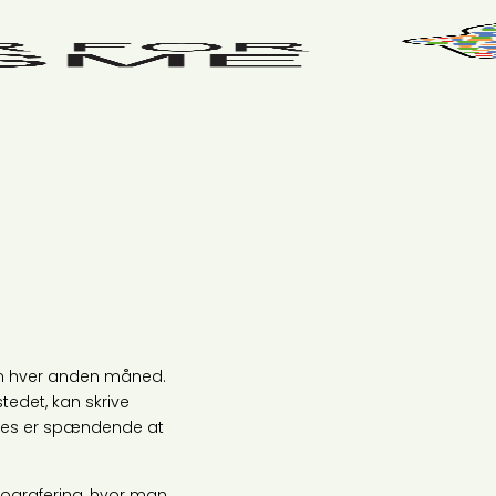
en hver anden måned.
edet, kan skrive
yntes er spændende at
tografering, hvor man