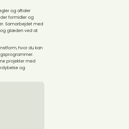
gler og aftaler
 der formidler og
ger. Samarbejdet med
g, og glæden ved at
 kunstform, hvor du kan
ringsprogrammer.
dine projekter med
fordybelse og