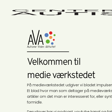
Velkommen til
medie værkstedet
På medieværkstedet udgiver vi bladet impuls
Et blad hvor man som deltager på medieværkst
artikler om det man er interesseret for, eller s
formidle.
Derudover har vi podcast, youtube kanal og fo