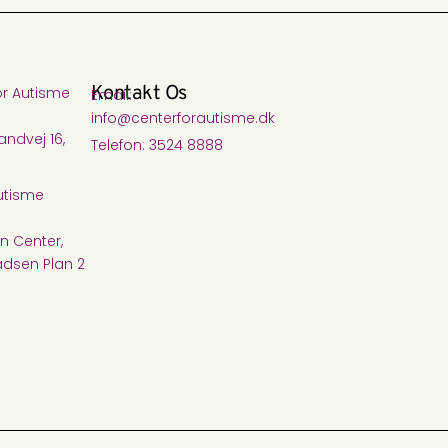
Kontakt Os
or Autisme
Email:
info@centerforautisme.dk
ndvej 16,
Telefon: 3524 8888
utisme
n Center,
dsen Plan 2
s