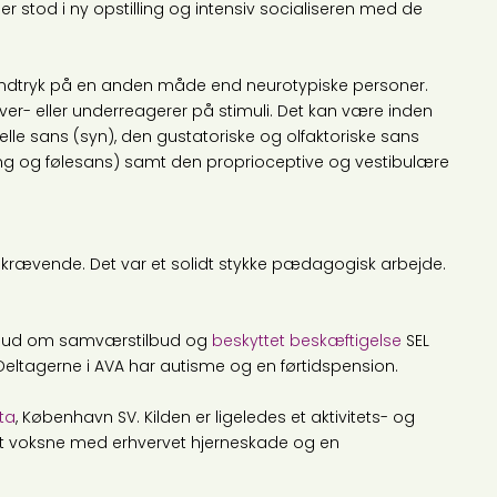
er stod i ny opstilling og intensiv socialiseren med de
indtryk på en anden måde end neurotypiske personer.
r- eller underreagerer på stimuli. Det kan være inden
elle sans (syn), den gustatoriske og olfaktoriske sans
ing og følesans) samt den proprioceptive og vestibulære
å krævende. Det var et solidt stykke pædagogisk arbejde.
 tilbud om samværstilbud og
beskyttet beskæftigelse
SEL
eltagerne i AVA har autisme og en førtidspension.
ita
, København SV. Kilden er ligeledes et aktivitets- og
et voksne med erhvervet hjerneskade og en