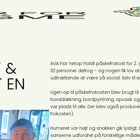
T &
AVA har netop holdt påskefrokost for 2. 
32 personer deltog – og nogen fik lov a
T EN
udtrættende at være så social. Selv til
Ugen op til påskefrokosten blev brugt t
borddækning, bordpyntning, opvask og o
var plads til alle. Der blev også produc
frokosten).
Humøret var højt og snakken gik lystigt
sanserne udfordret på forskellige måder