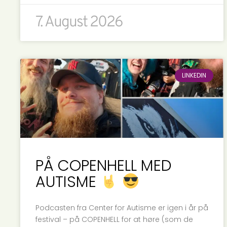
7. August 2026
LINKEDIN
PÅ COPENHELL MED
AUTISME
Podcasten fra Center for Autisme er igen i år på
festival – på COPENHELL for at høre (som de