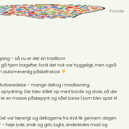
Forside
gang – så nu er det en tradition!
t gå hjem bagefter, fordi det nok var hyggeligt, men også
 en autismevenlig påskefrokost
il forberedelse – mange deltog i madlavning,
prydning. Der blev stillet op med borde og stole, så der
eret en masse påskepynt og sået karse (som blev spist til
. Det var lærerigt og deltagerne fra AVA fik gennem dagen
 – høje lyde, snak og grin, lugte, anderledes mad og