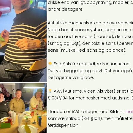
drikke end vanligt, oppyntning, møbler, d
andre deltagere.
Autistiske mennesker kan opleve sanse
Nogle har et sansesystem, som enten ove
for den auditive sans (hørelse), den visu
(smag og lugt), den taktile sans (berør
sans (muskel-led-sans og balance).
En påskefrokost udfordrer sanserne
Det var hyggeligt og sjovt. Det var ogs
Deltagerne var glade.
AVA (Autisme, Viden, Aktivitet) er et
§103/§104 for mennesker med autisme. D
I fonden er AVA kolleger med Kilden i
Inc
samværstilbud (SEL §104), men målrett
førtidspension.