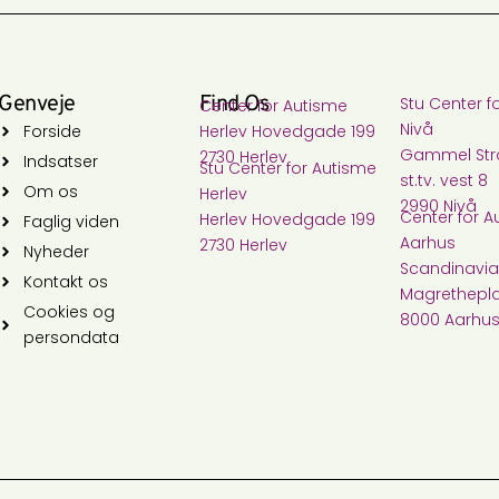
Genveje
Find Os
Stu Center f
Center for Autisme​
Nivå​
Forside
Herlev Hovedgade 199
Gammel Stra
2730 Herlev
Indsatser
Stu Center for Autisme​
st.tv. vest 8
Om os
Herlev
2990 Nivå
Center for A
Herlev Hovedgade 199
Faglig viden
Aarhus
2730 Herlev
Nyheder
Scandinavia
Kontakt os
Magrethepla
Cookies og
8000 Aarhu
persondata