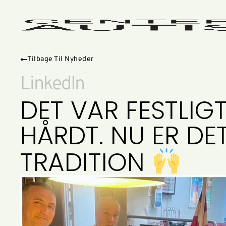
Tilbage Til Nyheder
LinkedIn
DET VAR FESTLIG
HÅRDT. NU ER DE
TRADITION