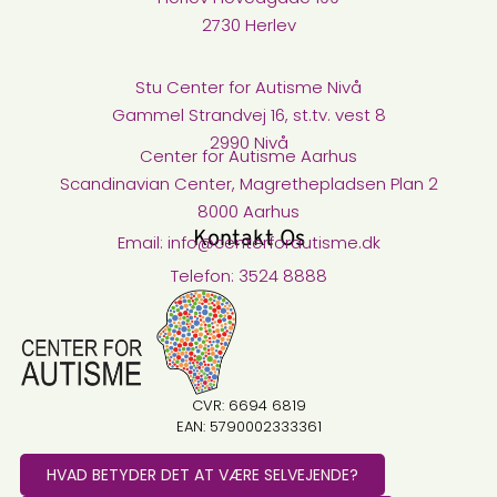
2730 Herlev
Stu Center for Autisme Nivå​
Gammel Strandvej 16, st.tv. vest 8
2990 Nivå
Center for Autisme Aarhus
Scandinavian Center, Magrethepladsen Plan 2
8000 Aarhus
Kontakt Os
Email: info@centerforautisme.dk
Telefon: 3524 8888
CVR: 6694 6819
EAN: 5790002333361
HVAD BETYDER DET AT VÆRE SELVEJENDE?