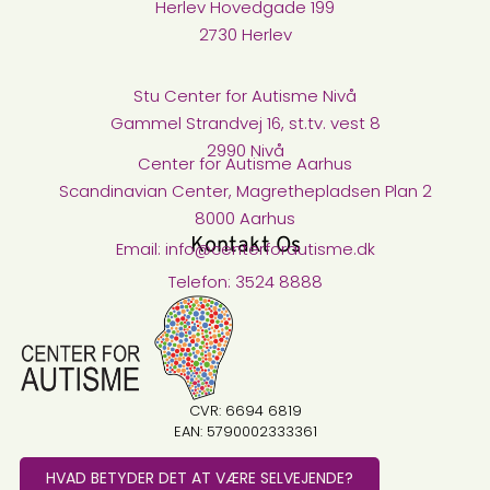
Herlev Hovedgade 199
2730 Herlev
Stu Center for Autisme Nivå​
Gammel Strandvej 16, st.tv. vest 8
2990 Nivå
Center for Autisme Aarhus
Scandinavian Center, Magrethepladsen Plan 2
8000 Aarhus
Kontakt Os
Email: info@centerforautisme.dk
Telefon: 3524 8888
CVR: 6694 6819
EAN: 5790002333361
HVAD BETYDER DET AT VÆRE SELVEJENDE?