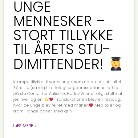
UNGE
MENNESKER –
STORT TILLYKKE
TIL ÅRETS STU-
DIMITTENDER!
Kæmpe tillykke til vores unge, som netop har afsluttet
3års stu (særlig tilrettelagt ungdomsuddannelse) her
på stu Center for Autisme, Herlev.Vi er utroligt stolte af
jer, hver og en.
Translokationen blev en festdag,
hvor de unge blev fejret med manér!
Med taler og
kram i lange baner. Med grin
LÆS MERE »