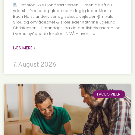
Det stod ikke i jobbeskrivelsen…. …men de så nu
yderst tilfredse og glade ud – daglig leder Martin
Bach Holst, underviser og seksualvejleder @mikala
Skou og områdechef & skoleleder Kathrine Egelund
Christensen – i mandags, da de bar flyttekasserne ind
i vores nyåbnede lokaler i NIVÅ – hvor stu
LÆS MERE »
7. August 2026
FAGLIG VIDEN