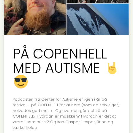
PÅ COPENHELL
MED AUTISME
Podcasten fra Center for Autisme er igen i år på
festival – på COPENHELL for at høre (som de selv siger)
helvedes god musik. ..Og hvordan går det så på
COPENHELL? Hvordan er musikken? Hvordan er det at
være i som autist? Og kan Casper, Jesper, Rune og
Lærke holde