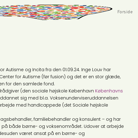
Forside
for Autisme og Incita fra den 01.09.24. Inge Louv har
Center for Autisme (før fusion) og det er en stor glæde,
sen for den samlede fond.
alrådgiver (den sociale højskole København
Københavns
ruddannet sig med bl.a. Voksenunderviseruddannelsen
 arbejde med handicappede (det Sociale højskole
agsbehandler, familiebehandler og konsulent – og har
ing på både børne- og voksenområdet. Udover at arbejde
e desuden været ansat på en børne- og