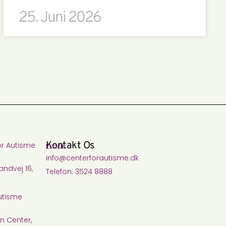
25. Juni 2026
Kontakt Os
or Autisme
Email:
info@centerforautisme.dk
ndvej 16,
Telefon: 3524 8888
utisme
n Center,