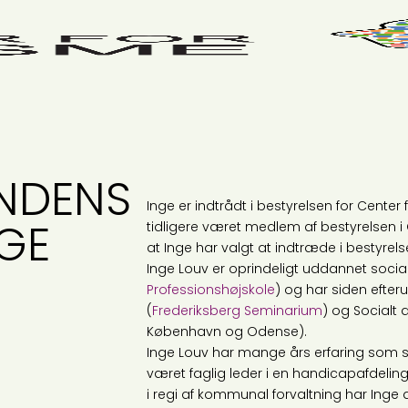
NDENS
Inge er indtrådt i bestyrelsen for Center 
NGE
tidligere været medlem af bestyrelsen i 
at Inge har valgt at indtræde i bestyrel
Inge Louv er oprindeligt uddannet soci
Professionshøjskole
) og har siden efte
(
Frederiksberg Seminarium
) og Socialt
København og Odense).
Inge Louv har mange års erfaring som s
været faglig leder i en handicapafdel
i regi af kommunal forvaltning har Ing