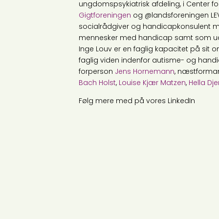
ungdomspsykiatrisk afdeling, i Center
Gigtforeningen
og @landsforeningen LEV
socialrådgiver og handicapkonsulent me
mennesker med handicap samt som udvik
Inge Louv er en faglig kapacitet på sit 
faglig viden indenfor autisme- og hand
forperson
Jens Hornemann
, næstform
Bach Holst
,
Louise Kjær Matzen
,
Hella Dj
Følg mere med på vores LinkedIn