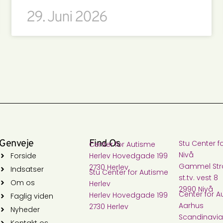
29. Juni 2026
Genveje
Find Os
Stu Center f
Center for Autisme​
Nivå​
Forside
Herlev Hovedgade 199
Gammel Stra
2730 Herlev
Indsatser
Stu Center for Autisme​
st.tv. vest 8
Om os
Herlev
2990 Nivå
Center for A
Herlev Hovedgade 199
Faglig viden
Aarhus
2730 Herlev
Nyheder
Scandinavia
Kontakt os