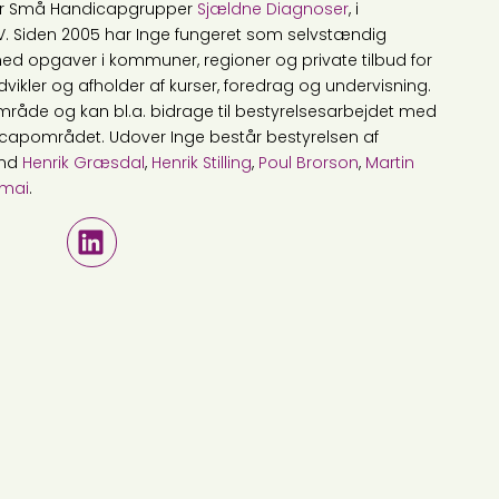
 for Små Handicapgrupper
Sjældne Diagnoser
, i
. Siden 2005 har Inge fungeret som selvstændig
d opgaver i kommuner, regioner og private tilbud for
ler og afholder af kurser, foredrag og undervisning.
område og kan bl.a. bidrage til bestyrelsesarbejdet med
icapområdet. Udover Inge består bestyrelsen af
and
Henrik Græsdal
,
Henrik Stilling
,
Poul Brorson
,
Martin
emai
.