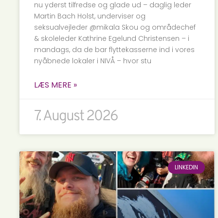
nu yderst tilfredse og glade ud – daglig leder
Martin Bach Holst, underviser og
seksualvejleder @mikala Skou og områdechef
& skoleleder Kathrine Egelund Christensen – i
mandags, da de bar flyttekasserne ind i vores
nyåbnede lokaler i NIVÅ – hvor stu
LÆS MERE »
7. August 2026
LINKEDIN