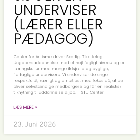
UNDERVISER
(LÆRER ELLER
PÆDAGOG)
Center for Autisme driver Særligt Tilrettelagt
Ungdomsuddannelse med et højt fagligt niveau og en
læringskultur med mange ildsjæle og dygtige,
flerfaglige undervisere. Vi underviser de unge
respektfuldt, kærligt og ambitiøst med fokus på, at de
bliver selvstændige medborgere og får en realistisk
tilknytning til uddannelse & job. STU Center
LÆS MERE »
23. Juni 2026