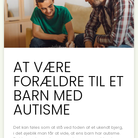
AT VÆRE
FORÆLDRE TIL ET
BARN MED
AUTISME
Det kan føles som at stå ved foden af et ukendt bjerg,
i det øjeblik man får at vide, at ens barn har autisme.