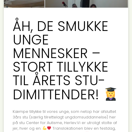
ÅH, DE SMUKKE
UNGE
MENNESKER –
STORT TILLYKKE
TIL ÅRETS STU-
DIMITTENDER!
Kæmpe tillykke til vores unge, som netop har afsluttet
3års stu (særlig tilrettelagt ungdomsuddannelse) her
på stu Center for Autisme, Herlev.Vi er utroligt stolte af
jer, hver og en.
Translokationen blev en festdag,