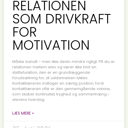
RELATIONEN
SOM DRIVKRAFT
FOR
MOTIVATION
Måske banalt – men ikke desto mindre rigtigt. På stu er
relationen mellem elev og lærer ikke blot en
støttefunktion, den er en grundlæggende
forudsætning for, at uddannelsen lykkes.
Kontaktlæreren indtager en særlig position, fordi
kontaktlæreren ofte er den gennemgående voksne,
som skaber kontinuitet, tryghed og sammenhæng i
elevens hverdag.
LÆS MERE »