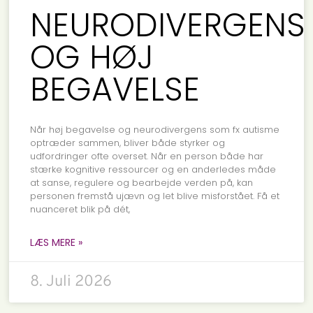
NEURODIVERGENS
OG HØJ
BEGAVELSE
Når høj begavelse og neurodivergens som fx autisme
optræder sammen, bliver både styrker og
udfordringer ofte overset. Når en person både har
stærke kognitive ressourcer og en anderledes måde
at sanse, regulere og bearbejde verden på, kan
personen fremstå ujævn og let blive misforstået. Få et
nuanceret blik på dét,
LÆS MERE »
8. Juli 2026