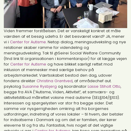
Viden fremmer forståelsen. Det er vanskeligt konkret at måle
værdien af et besøg udefra. Er det besværet værd? JA, mener
vi i
Center for Autisme
. Netop dialog, meningsudveksling og nye
relationer skaber ramme for videndeling og
meningsudveksling. Tak til @Seirei Social Welfare Community
(find link til organisationen i kommentarspor) for at lægge vejen
for
Center for Autisme
og have blikket særligt rettet mod
inklusion af mennesker med særlige behov på
arbejdsmarkedet. Værtsskabet bestod den dag, udover
fondens direktør
Christina Grøntved
, af områdechef aut.
psykolog
Susanne Rysbjerg
og koordinator
Lasse Stiholt Otto
,
begge fra AVA (“Autisme, Viden, Aktivitet”, et samværs- og
aktivitetstilbud målrettet voksne med autisme (SEL§104/§103).
Interessen og spørgelysten var stor fra begge sider. Det
samme var nysgerrigheden omkring alt fra borgernes
udfordringer, indretning af vores lokaler – til hvem, der betaler
for indsatserne i Danmark og om det er familien, der kører
eleverne til og fra stu. Fantastisk, hvis noget af det vigtige
arbejde vi gør i
Center for Autisme
, kan tjene som inspiration på