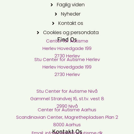
Faglig viden
Nyheder
Kontakt os
Cookies og persondata
Find Os
Center for Autisme​
Herlev Hovedgade 199
2730 Herlev
Stu Center for Autisme​ Herlev
Herlev Hovedgade 199
2730 Herlev
Stu Center for Autisme Nivå​
Gammel Strandvej 16, st.tv. vest 8
2990 Nivå
Center for Autisme Aarhus
Scandinavian Center, Magrethepladsen Plan 2
8000 Aarhus
Kontakt Os
Email: info@centerforautisme.dk